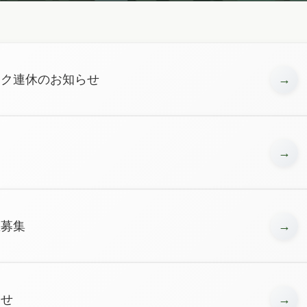
ーク連休のお知らせ
→
→
急募集
→
らせ
→