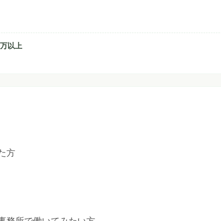
0万以上
た方