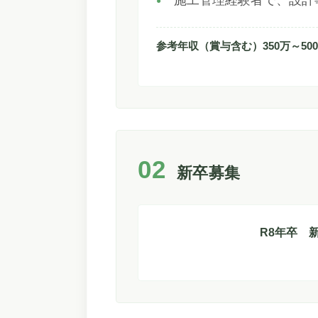
施工管理経験者で、設計
参考年収（賞与含む）350万～50
新卒募集
R8年卒 