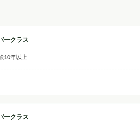
バークラス
験10年以上
バークラス