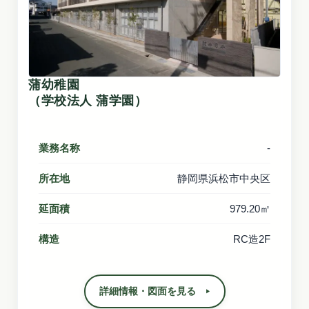
蒲幼稚園
（学校法人 蒲学園）
業務名称
-
所在地
静岡県浜松市中央区
延面積
979.20㎡
構造
RC造2F
詳細情報・図面を見る