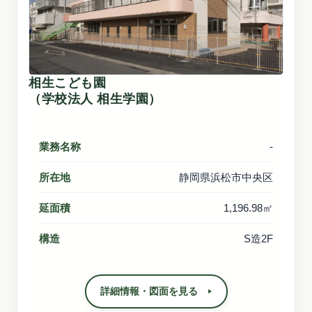
相生こども園
（学校法人 相生学園）
業務名称
-
所在地
静岡県浜松市中央区
延面積
1,196.98㎡
構造
S造2F
詳細情報・図面を見る