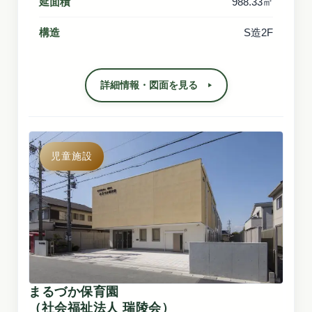
延面積
988.33㎡
構造
S造2F
詳細情報・図面を見る
児童施設
まるづか保育園
（社会福祉法人 瑞陵会）