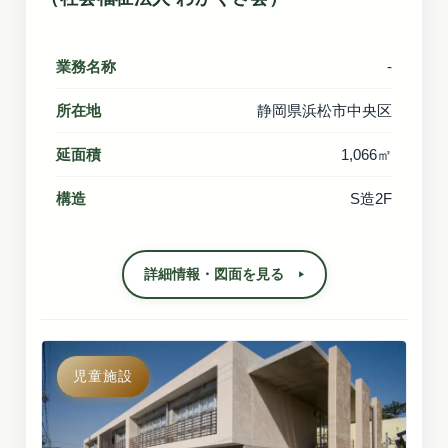
業務名称
-
所在地
静岡県浜松市中央区
延面積
1,066㎡
構造
S造2F
詳細情報・図面を見る
児童施設