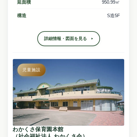
延面積
950.99㎡
構造
S造5F
詳細情報・図面を見る
児童施設
わかくさ保育園本館
（社会福祉法人 わかくさ会）